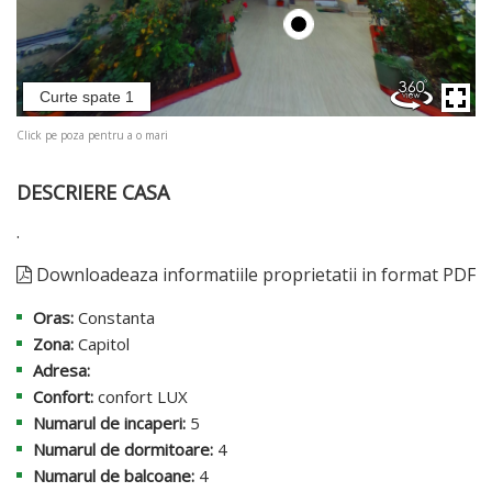
Curte spate 1
Click pe poza pentru a o mari
DESCRIERE CASA
.
Downloadeaza informatiile proprietatii in format PDF
Oras:
Constanta
Zona:
Capitol
Adresa:
Confort:
confort LUX
Numarul de incaperi:
5
Numarul de dormitoare:
4
Numarul de balcoane:
4