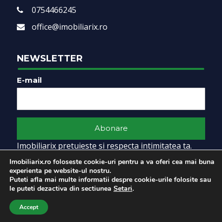
0754466245
office@imobiliarix.ro
NEWSLETTER
E-mail
Imobiliarix pretuieste si respecta intimitatea ta.
Pentru mai multe informatii, citeste
Politica de
Imobiliarix.ro foloseste cookie-uri pentru a va oferi cea mai buna
confidentialitate
.
experienta pe website-ul nostru.
Puteti afla mai multe informatii despre cookie-urile folosite sau
le puteti dezactiva din sectiunea
Setari
.
Accept
SUNA
EMAIL
a piece of
evonomix's
DNA