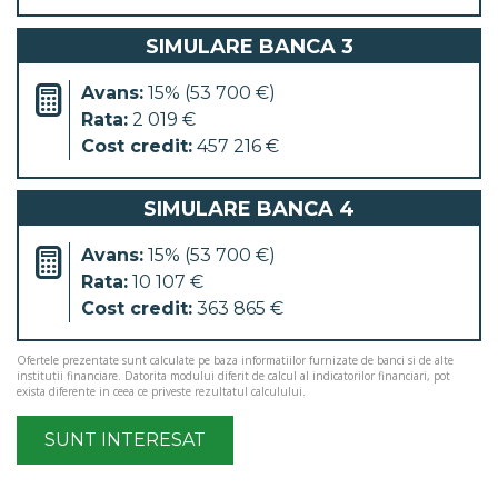
SIMULARE BANCA 3
Avans:
15% (53 700 €)
Rata:
2 019 €
Cost credit:
457 216 €
SIMULARE BANCA 4
Avans:
15% (53 700 €)
Rata:
10 107 €
Cost credit:
363 865 €
Ofertele prezentate sunt calculate pe baza informatiilor furnizate de banci si de alte
institutii financiare. Datorita modului diferit de calcul al indicatorilor financiari, pot
exista diferente in ceea ce priveste rezultatul calculului.
SUNT INTERESAT