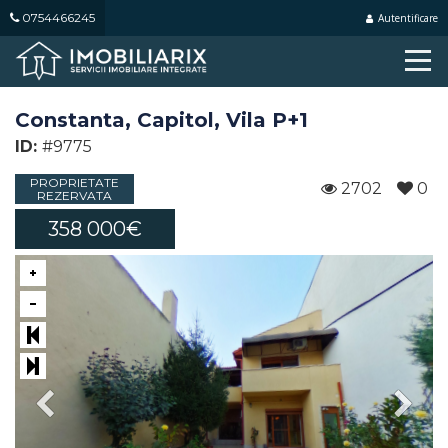
0754466245
Autentificare
Constanta, Capitol, Vila P+1
ID:
#9775
PROPRIETATE
2702
0
REZERVATA
358 000€