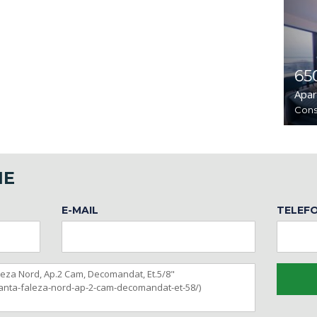
65
Apa
Cons
NE
E-MAIL
TELEF