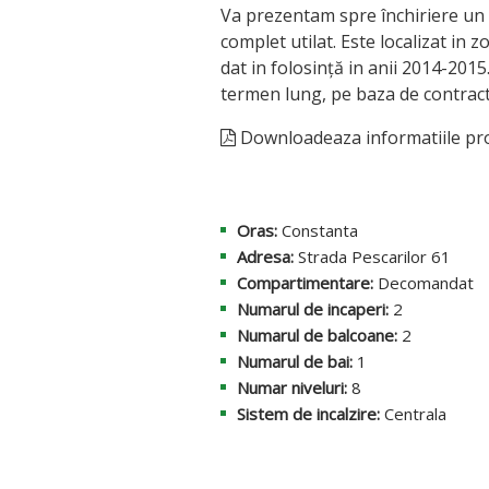
Va prezentam spre închiriere un
complet utilat. Este localizat in z
dat in folosință in anii 2014-201
termen lung, pe baza de contract 
Downloadeaza informatiile pro
Oras:
Constanta
Adresa:
Strada Pescarilor 61
Compartimentare:
Decomandat
Numarul de incaperi:
2
Numarul de balcoane:
2
Numarul de bai:
1
Numar niveluri:
8
Sistem de incalzire:
Centrala