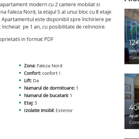
 apartament modern cu 2 camere mobilat si
ona Faleza Nord, la etajul 5 al unui bloc cu 8 etaje
5. Apartamentul este disponibil spre închiriere pe
încheiat pe 1 an, cu posibilitate de reînnoire.
prietatii in format PDF
12
Imob
Cons
Zona:
Faleza Nord
Confort:
confort I
Lift:
Da
Numarul de dormitoare:
1
Numarul de bucatarii:
1
Etaj:
5
40
Izolatie imobil:
Exterior
Apar
Const