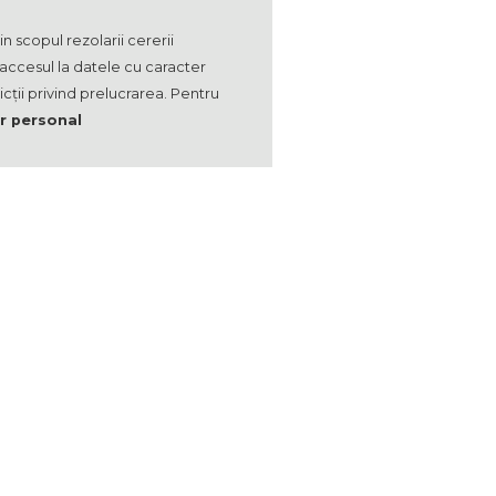
 scopul rezolarii cererii
 accesul la datele cu caracter
cții privind prelucrarea. Pentru
er personal