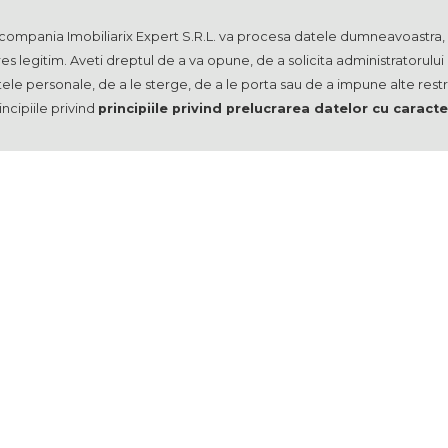
mpania Imobiliarix Expert S.R.L. va procesa datele dumneavoastra, in
s legitim. Aveti dreptul de a va opune, de a solicita administratorului
ele personale, de a le sterge, de a le porta sau de a impune alte restri
incipiile privind
principiile privind prelucrarea datelor cu caract