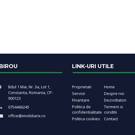
BIROU
LINK-URI UTILE
Bdul 1 Mai, Nr. 3a, Lot 1,
Proprietati
Home
Constanta, Romania, CP:
Servicii
Despre noi
900123
Finantare
Dezvoltatori
Politica de
Termeni si
0754466245
confidentialitate
conditii
office@imobiliarix.ro
Politica cookies
Contact