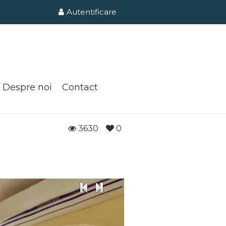
Autentificare
Despre noi
Contact
3630
0
400€