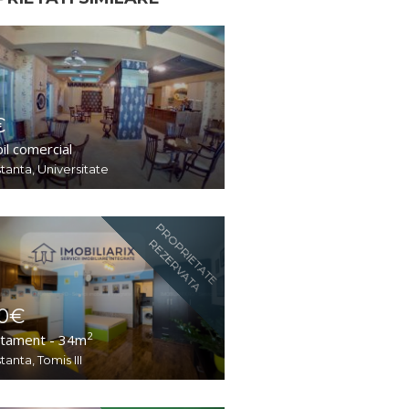
€
il comercial
tanta, Universitate
PROPRIETATE
REZERVATA
0€
2
tament - 34m
anta, Tomis III